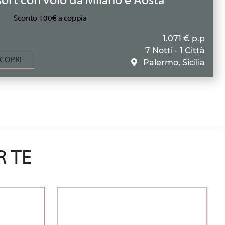
ort con volo da Milano e Aosta
Sconto 100€ a coppia
1.071 € p.p
7 Notti - 1 Città
COPRI
Palermo, Sicilia
R TE