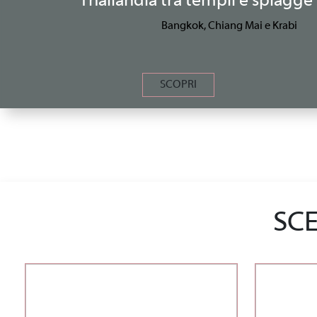
Thailandia tra templi e spiagge 
Bangkok, Chiang Mai e Krabi
SCOPRI
SCE