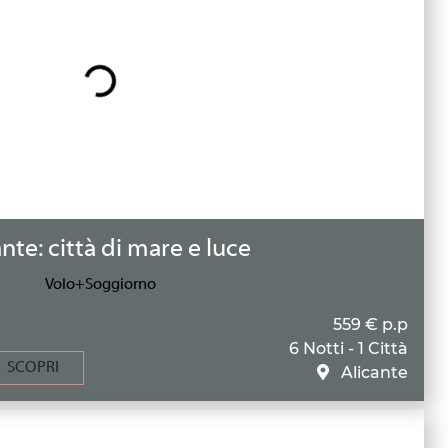
nte: città di mare e luce
Volo+Soggiorno
559 € p.p
6 Notti - 1 Città
SCOPRI
Alicante