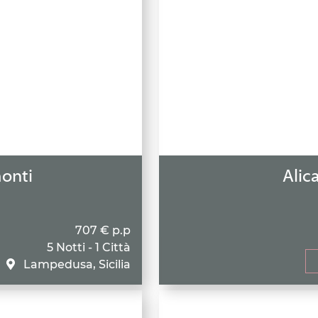
onti
Alica
707 € p.p
5 Notti - 1 Città
Lampedusa, Sicilia