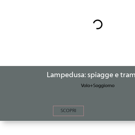
Lampedusa: spiagge e tram
Volo+Soggiorno
SCOPRI