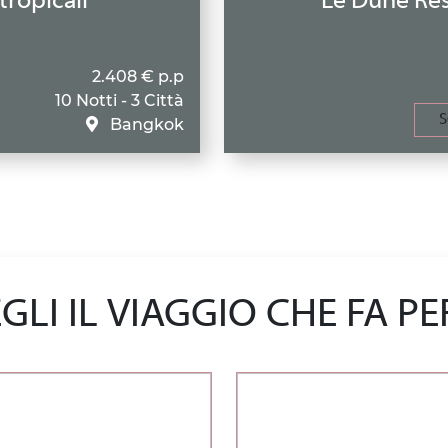
tropicali
Le Dune Res
2.408 € p.p
10 Notti - 3 Città
S
Bangkok
GLI IL VIAGGIO CHE FA PE